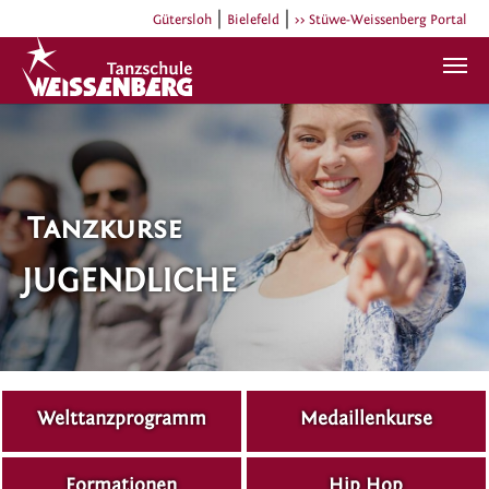
|
|
Gütersloh
Bielefeld
>> Stüwe-Weissenberg Portal
Zum Hauptinhalt springen
Tanzkurse
JUGENDLICHE
Welttanzprogramm
Medaillenkurse
Formationen
Hip Hop