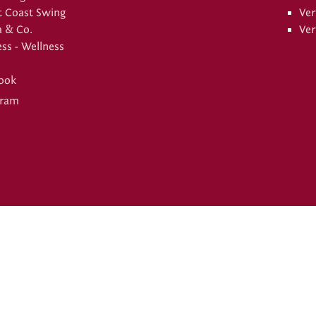
 Coast Swing
Ver
a & Co.
Ver
ess - Wellness
ook
gram