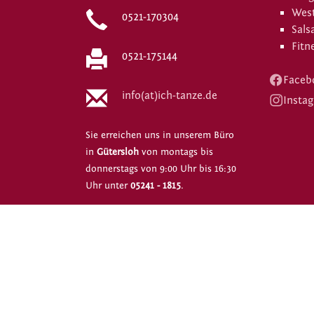
West
0521-170304
Sals
Fitn
0521-175144
Faceb
info(at)ich-tanze.de
Insta
Sie erreichen uns in unserem Büro
in
Gütersloh
von montags bis
donnerstags von 9:00 Uhr bis 16:30
Uhr unter
05241 - 1815
.