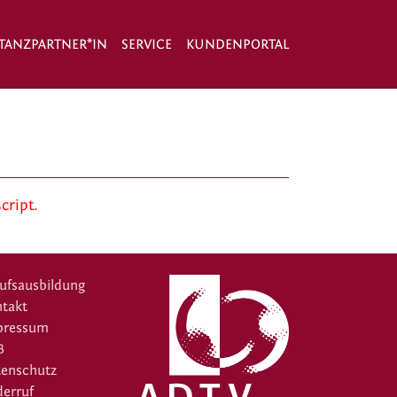
TANZPARTNER*IN
SERVICE
KUNDENPORTAL
cript.
ufsausbildung
takt
pressum
B
tenschutz
erruf