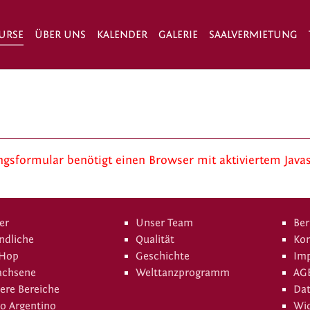
URSE
ÜBER UNS
KALENDER
GALERIE
SAALVERMIETUNG
sformular benötigt einen Browser mit aktiviertem Javas
er
Unser Team
Ber
ndliche
Qualität
Kon
 Hop
Geschichte
Im
achsene
Welttanzprogramm
AG
ere Bereiche
Da
o Argentino
Wid