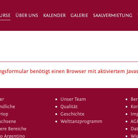
URSE
ÜBER UNS
KALENDER
GALERIE
SAALVERMIETUNG
sformular benötigt einen Browser mit aktiviertem Javas
er
Unser Team
Ber
ndliche
Qualität
Kon
 Hop
Geschichte
Im
achsene
Welttanzprogramm
AG
ere Bereiche
Da
o Argentino
Wid