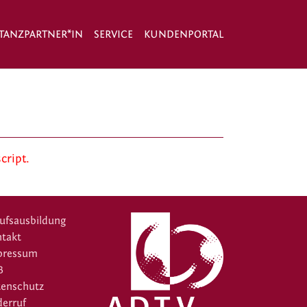
TANZPARTNER*IN
SERVICE
KUNDENPORTAL
cript.
ufsausbildung
takt
pressum
B
tenschutz
erruf