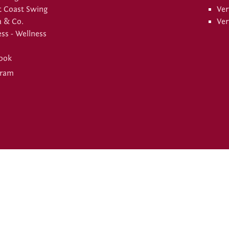
 Coast Swing
Ver
a & Co.
Ver
ess - Wellness
ook
gram