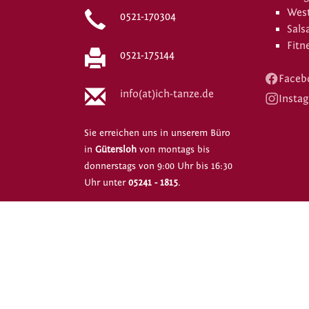
West
0521-170304
Sals
Fitn
0521-175144
Faceb
info(at)ich-tanze.de
Insta
Sie erreichen uns in unserem Büro
in
Gütersloh
von montags bis
donnerstags von 9:00 Uhr bis 16:30
Uhr unter
05241 - 1815
.